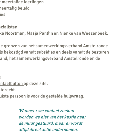
t meertalige leerlingen
eertalig beleid
ies
ecialisten;
iska Noortman, Masja Pantlin en Nienke van Weezenbeek.
 de grenzen van het samenwerkingsverband Amstelronde.
ls bekostigd vanuit subsidies en deels vanuit de besturen
land, het samenwerkingsverband Amstelronde en de
s
ontactbutton
op deze site.
 terecht.
uiste persoon is voor de gestelde hulpvraag.
'Wanneer we contact zoeken
worden we niet van het kastje naar
de muur gestuurd, maar er wordt
altijd direct actie ondernomen.'